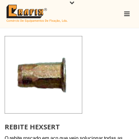
REBITE HEXSERT
O rebite roscado em aço que veio solucionar todas as