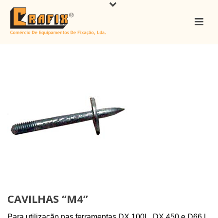
CAVILHAS “M4”
Para utilização nas ferramentas DX 100L, DX 450 e D66 L